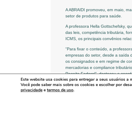
A ABRAIDI promoveu, em maio, mai
setor de produtos para saúde.
A professora Hella Gottschefsky, q
das leis, competência tributária, fo
ICMS, os principais convênios relac
“Para fixar o conteúdo, a professo
empresas do setor, desde a saída d
os consignados e em regime de com
mercadorias e compliance tributári
Receita Federal”, destacou o coo
Este website usa cookies para entregar a seus usuários a m
Ele lembrou que a dinâmica do cur
Você pode saber mais sobre os cookies e escolher por des
privacidade
e
termos de uso
.
tributário. “Foi essencial que os 
real dimensão dos riscos atrelados
do produto desde a fase inicial de
As atividades da Academia ABRAIDI
programada para julho e já está co
ARTIGO ANTERIOR: