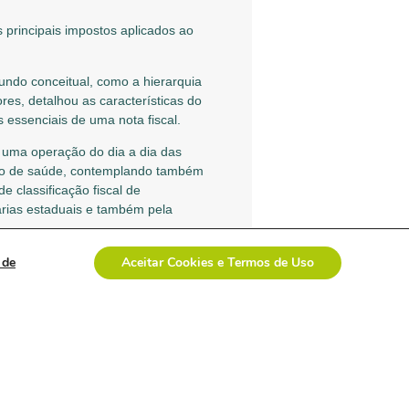
rincipais impostos aplicados ao
undo conceitual, como a hierarquia
ores, detalhou as características do
 essenciais de uma nota fiscal.
m uma operação do dia a dia das
ição de saúde, contemplando também
 classificação fiscal de
arias estaduais e também pela
liassem no entendimento do módulo
 de
Aceitar Cookies e Termos de Uso
ncionamento do setor para ter a
anejamento e classificação correta
 20 alunos. A segunda turma está
PRÓXIMO ARTIGO: