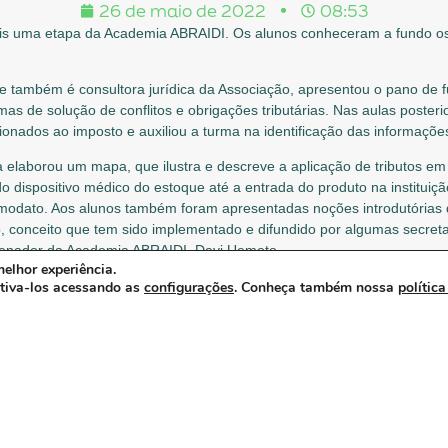
26 de maio de 2022
08:53
s uma etapa da Academia ABRAIDI. Os alunos conheceram a fundo os p
ue também é consultora jurídica da Associação, apresentou o pano de f
rmas de solução de conflitos e obrigações tributárias. Nas aulas posteri
ionados ao imposto e auxiliou a turma na identificação das informações
ra elaborou um mapa, que ilustra e descreve a aplicação de tributos e
o dispositivo médico do estoque até a entrada do produto na institu
odato. Aos alunos também foram apresentadas noções introdutórias de
o, conceito que tem sido implementado e difundido por algumas secret
rdenador da Academia ABRAIDI, Davi Uemoto.
elhor experiência.
so foi profundamente estruturada para que as etapas anteriores auxi
ativa-los acessando as
configurações
. Conheça também nossa
política
alunos conhecessem, primeiramente, a operação de uma empresa e o fu
 à sua atividade. O curso tem demonstrado a importância de um bom pl
 concepção do projeto”, completou Uemoto.
 tiveram início em 8 de março com a formação da primeira turma com
m inscrições abertas. Mais informações: academia@abraidi.com.br.