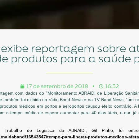
de produtos para a saúde 
17 de setembro de 2018
16:52
rtagem com dados do "Monitoramento ABRAIDI de Liberação Sanitár
ue também foi exibida na rádio Band News e na TV Band News, “um no
 produtos médicos em portos e aeroportos causou efeito contrário. A b
eram o tempo médio de espera aumentar para 40 dias úteis, o que já
rabalho de Logística da ABRAIDI, Gil Pinho, foi entrevi
jornaldaband/16543547/tempo-para-liberar-produtos-medicos-afeta