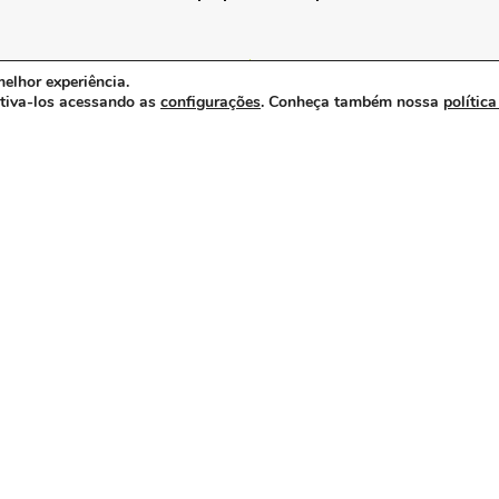
elhor experiência.
e é promovida pela ABRAIDI
ativa-los acessando as
configurações
. Conheça também nossa
política
abraidi reforça
importância do setor
de opme no debate
sobre integração e
sustentabilidade da
saúde.
a saúde suplementar
precisa de menos