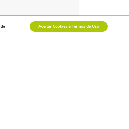
PRÓXIMO ARTIGO:
Fórum discute a gestão da saúde
 de
Aceitar Cookies e Termos de Uso
Veja tudo
davi uemoto assume
presidência da abiis
com foco em
fortalecer atuação
técnica,
representatividade e
diálogo institucional.
empresa polonesa
visita o brasil com