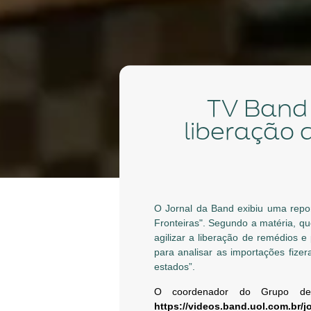
TV Band exibe reportagem sobre atrasos na
liberação 
O Jornal da Band exibiu uma repo
Fronteiras". Segundo a matéria, q
agilizar a liberação de remédios e
para analisar as importações fiz
estados”.
O coordenador do Grupo de T
https://videos.band.uol.com.br/