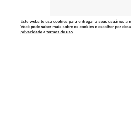
ARTIGO ANTERIOR:
Este website usa cookies para entregar a seus usuários a m
Primeira Reunião Regional Onlin
Você pode saber mais sobre os cookies e escolher por des
privacidade
e
termos de uso
.
Continue lendo