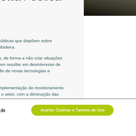
Públicas que dispõem sobre
Madeira.
 de forma a não criar situações
em resultar em desinteresse de
ão de novas tecnologias e
 implementação de monitoramento
 o setor, com a diminuição das
mperfeitas e assimétricas, além de
 de
Aceitar Cookies e Termos de Uso
rgio Madeira, com representantes
m enviadas para a Anvisa. O prazo
ados, já que essas Consultas