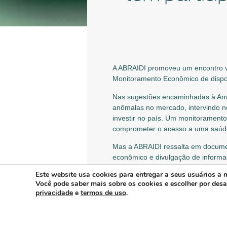
A ABRAIDI promoveu um encontro vi
Monitoramento Econômico de disposi
Nas sugestões encaminhadas à Anvi
anômalas no mercado, intervindo n
investir no país. Um monitorament
comprometer o acesso a uma saúde
Mas a ABRAIDI ressalta em docume
econômico e divulgação de informaç
disfuncionalidades do mercado de d
Este website usa cookies para entregar a seus usuários a m
maior transparência.
Você pode saber mais sobre os cookies e escolher por des
privacidade
e
termos de uso
.
A ABRAIDI promoveu uma nova reun
de empresas associadas, em 24 de 
de entrega terminou em 5 de outub