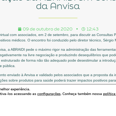
da Anvisa
09 de outubro de 2020
12:43
rtual com associados, em 2 de setembro, para discutir as Consultas 
tivos médicos. O encontro foi conduzido pelo diretor técnico, Sérgio 
sa, a ABRAIDI pede o máximo rigor na administração das ferramentas,
egativamente na livre negociação e produzindo desequilíbrios que pod
o estruturado de forma não tão adequado pode desestimular a introduç
 pública.
nto enviado à Anvisa e validado pelos associados que a proposta da
ões sobre produtos para saúde poderá trazer impactos positivos para
ispositivos médicos no Brasil, em parte relacionadas às informações i
elhor experiência.
ativa-los acessando as
configurações
. Conheça também nossa
política
ião sobre o mesmo tema, também comandada pelo diretor técnico, Sé
setembro, para consolidar as contribuições da Associação que já fora
ro. “Agradecemos a importante participação e engajamento dos associ