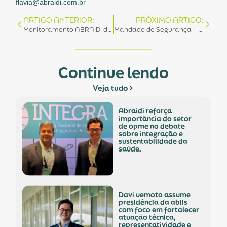
flavia@abraidi.com.br
ARTIGO ANTERIOR:
PRÓXIMO ARTIGO:
Monitoramento ABRAIDI de Liberação Sanitária em PAFs – Portos, Aeroportos e Fronteiras” é citado de forma positiva pelo SINDASP
Mandado de Segurança – Alíquota Zero de PIS/Cofins
Continue lendo
Veja tudo
abraidi reforça
importância do setor
de opme no debate
sobre integração e
sustentabilidade da
saúde.
davi uemoto assume
presidência da abiis
com foco em fortalecer
atuação técnica,
representatividade e