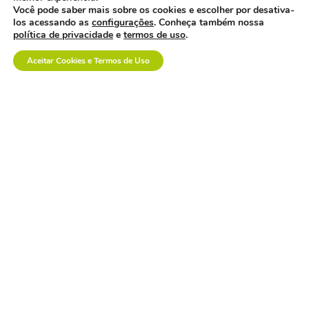
dispositivos médicos.
Você pode saber mais sobre os cookies e escolher por desativa-
los acessando as
configurações
. Conheça também nossa
política de privacidade
e
termos de uso
.
Aceitar Cookies e Termos de Uso
a inovação em saúde
também se constrói na
prática.