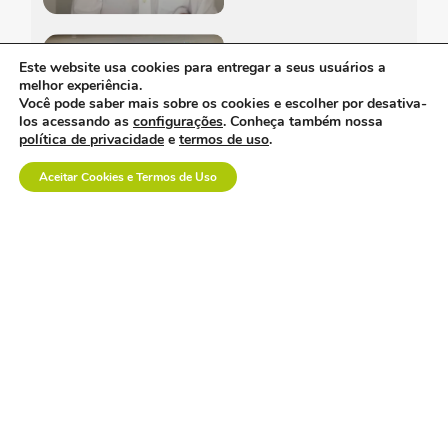
a inovação em saúde
também se constrói na
Este website usa cookies para entregar a seus usuários a
prática.
melhor experiência.
Você pode saber mais sobre os cookies e escolher por desativa-
los acessando as
configurações
. Conheça também nossa
política de privacidade
e
termos de uso
.
Aceitar Cookies e Termos de Uso
Informe-se
Conheça
Entenda
Notícias
Nossa história
O Setor de
Newsletter