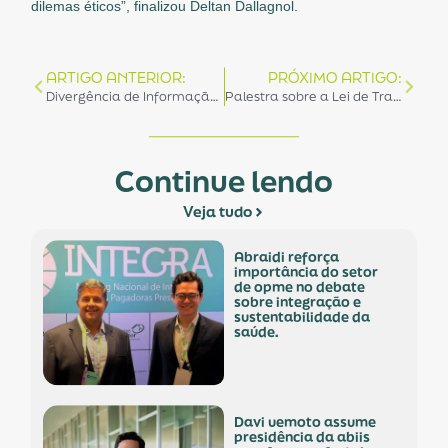
dilemas éticos”, finalizou Deltan Dallagnol.
ARTIGO ANTERIOR:
PRÓXIMO ARTIGO:
Divergência de Informação da Validade dos Produtos em Importação X Validade Descrita no Processo de Registro.
Palestra sobre a Lei de Transparência de MG – Sunshine Act é promovida em Belo Horizonte/MG
Continue lendo
Veja tudo
abraidi reforça
importância do setor
de opme no debate
sobre integração e
sustentabilidade da
saúde.
davi uemoto assume
presidência da abiis