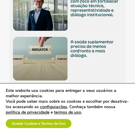
com foco em fortalecer
atuação técnica,
representatividade e
diálogo institucional.
a saúde suplementar
precisa de menos
confronto e mais
diálogo.
Este website usa cookies para entregar a seus usuários a
empresa polonesa
melhor experiência.
visita o brasil com
interesse no mercado
Você pode saber mais sobre os cookies e escolher por desativa-
nacional.
los acessando as
configurações
. Conheça também nossa
política de privacidade
e
termos de uso
.
Aceitar Cookies e Termos de Uso