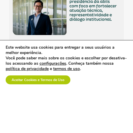
presidência da abiis
com foco em fortalecer
atuação técnica,
representatividade e
diálogo institucional.
a saúde suplementar
Este website usa cookies para entregar a seus usuários a
precisa de menos
melhor experiência.
confronto e mais
Você pode saber mais sobre os cookies e escolher por desativa-
diálogo.
los acessando as
configurações
. Conheça também nossa
política de privacidade
e
termos de uso
.
Aceitar Cookies e Termos de Uso
empresa polonesa
visita o brasil com
interesse no mercado
nacional.