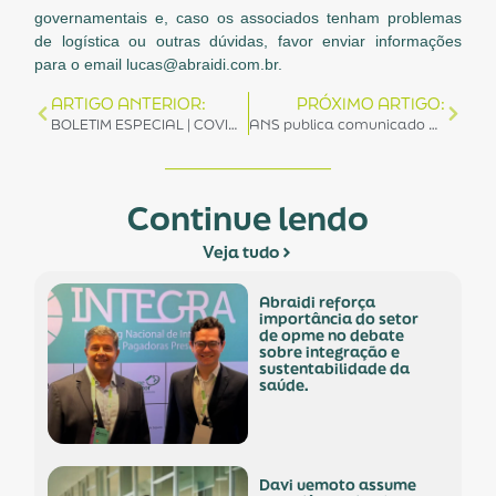
governamentais e, caso os associados tenham problemas
de logística ou outras dúvidas, favor enviar informações
para o email lucas@abraidi.com.br.
ARTIGO ANTERIOR:
PRÓXIMO ARTIGO:
BOLETIM ESPECIAL | COVID 19 – EDIÇÃO 04/20
ANS publica comunicado e atende reivindicações da ABRAIDI e outras associações da saúde
Continue lendo
Veja tudo
abraidi reforça
importância do setor
de opme no debate
sobre integração e
sustentabilidade da
saúde.
davi uemoto assume