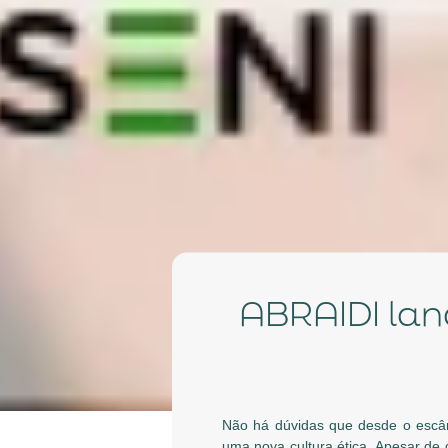
ABRAIDI l
Não há dúvidas que desde o escân
uma nova cultura ética. Apesar de 