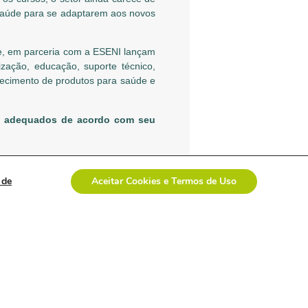
saúde para se adaptarem aos novos
, em parceria com a ESENI lançam
zação, educação, suporte técnico,
rnecimento de produtos para saúde e
s
adequados de acordo com seu
 de
Aceitar Cookies e Termos de Uso
PRÓXIMO ARTIGO:
Presidente da ABRAIDI participa de programa de TV do Ministério Público