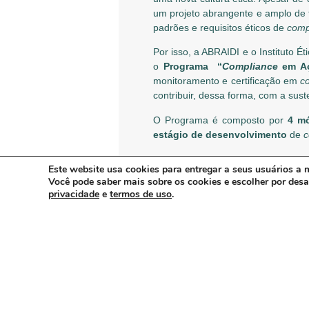
um projeto abrangente e amplo de
padrões e requisitos éticos de
comp
Por isso, a ABRAIDI e o Instituto 
o
Programa “
Compliance
em A
monitoramento e certificação em
c
contribuir, dessa forma, com a sust
O Programa é composto por
4 m
estágio de desenvolvimento
de
c
Este website usa cookies para entregar a seus usuários a m
Você pode saber mais sobre os cookies e escolher por des
privacidade
e
termos de uso
.
ARTIGO ANTERIOR:
Fabricantes internacionais buscam