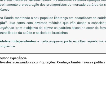
 treinamento e preparação dos protagonistas do mercado da área da 
liance
.
Ética Saúde mantendo o seu papel de liderança em
compliance
na saúde
ção”
, que conta com diversos módulos que vão desde a conscienti
ompliance
, com o objetivo de elevar os padrões éticos no setor de fo
entabilidade da saúde e sociedade brasileiras.
ódulos independentes
e cada empresa pode escolher aquele mai
ompliance
.
elhor experiência.
INSCREVA-SE
ativa-los acessando as
configurações
. Conheça também nossa
política
 distribuidores no Brasil