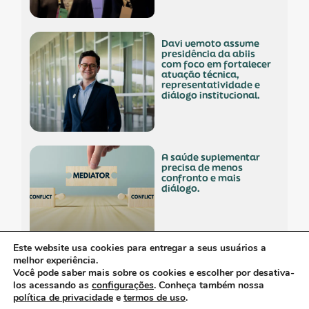
davi uemoto assume
presidência da abiis
com foco em fortalecer
atuação técnica,
representatividade e
diálogo institucional.
a saúde suplementar
precisa de menos
confronto e mais
diálogo.
Este website usa cookies para entregar a seus usuários a
melhor experiência.
empresa polonesa
Você pode saber mais sobre os cookies e escolher por desativa-
visita o brasil com
los acessando as
configurações
. Conheça também nossa
interesse no mercado
política de privacidade
e
termos de uso
.
nacional.